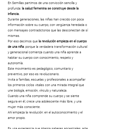
En Semillas partimos de una convicción sencilla y
profunda:
la salud femenina se construye desde la
infancia.
Durante generaciones, las niñas han crecido con poca
información sobre su cuerpo, con vergüenza heredada o
con mensajes contradictorios que las desconectan de sí
mismas.
Por eso decimos que
la revolución empieza en el cuerpo
de una niña
: porque la verdadera transformación cultural
y generacional comienza cuando una niña aprende a
habitar su cuerpo con conocimiento, respeto y
autonomía.
Este movimiento es pedagógico, comunitario y
preventivo, por eso es revolucionario.
Invita a familias, escuelas y profesionales a acompañar
los primeros ciclos vitales con una mirada integral que
une biología, emoción, vínculo y naturaleza.
Cuando una niña comprende su cuerpo y se siente
segura en él, crece una adolescente más libre, y una
mujer más consciente.
Ahí empieza la revolución: en el autoconocimiento y el
amor propio.
Es una experiencia que integra saberes ancestrales, arte,