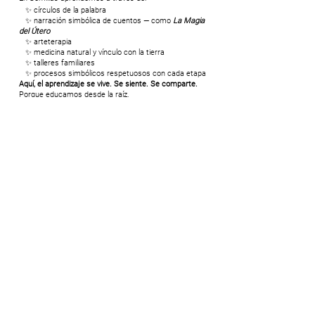
✨ círculos de la palabra
✨ narración simbólica de cuentos — como
La Magia
del Útero
✨ arteterapia
✨ medicina natural y vínculo con la tierra
✨ talleres familiares
✨ procesos simbólicos respetuosos con cada etapa
Aquí, el aprendizaje se vive. Se siente. Se comparte.
Porque educamos desde la raíz.
¿Qué logran las niñas y las adolescentes?
Las niñas…
Desarrollan autonomía y confianza corporal.
Aprenden a habitar sus emociones
Crecen sin juicio
Crean vínculos sanos
Las adolescentes…
Comprenden sus ciclos con amor y una mirada poderosa
Reconocen su cuerpo como un lugar seguro
Expresan su identidad con libertad
Encuentran sostén en comunidad
¿Y qué reciben las familias?